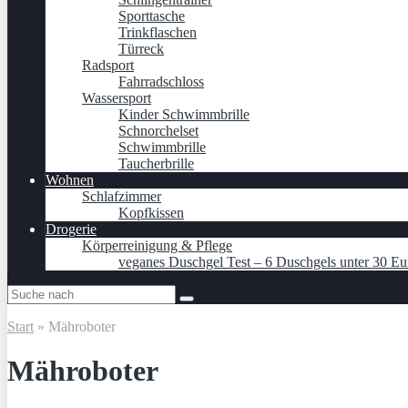
Sporttasche
Trinkflaschen
Türreck
Radsport
Fahrradschloss
Wassersport
Kinder Schwimmbrille
Schnorchelset
Schwimmbrille
Taucherbrille
Wohnen
Schlafzimmer
Kopfkissen
Drogerie
Körperreinigung & Pflege
veganes Duschgel Test – 6 Duschgels unter 30 Eu
Start
»
Mähroboter
Mähroboter