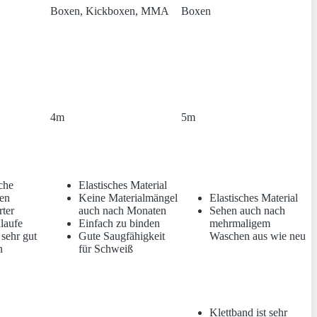
Boxen, Kickboxen, MMA
Boxen
4m
5m
sche
Elastisches Material
en
Keine Materialmängel
Elastisches Material
rter
auch nach Monaten
Sehen auch nach
laufe
Einfach zu binden
mehrmaligem
 sehr gut
Gute Saugfähigkeit
Waschen aus wie neu
n
für Schweiß
Klettband ist sehr