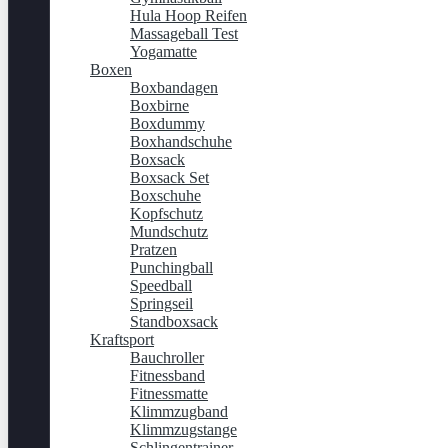
Hula Hoop Reifen
Massageball Test
Yogamatte
Boxen
Boxbandagen
Boxbirne
Boxdummy
Boxhandschuhe
Boxsack
Boxsack Set
Boxschuhe
Kopfschutz
Mundschutz
Pratzen
Punchingball
Speedball
Springseil
Standboxsack
Kraftsport
Bauchroller
Fitnessband
Fitnessmatte
Klimmzugband
Klimmzugstange
Schlingentrainer