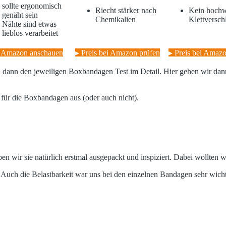
sollte ergonomisch
Riecht stärker nach
Kein hochw
genäht sein
Chemikalien
Klettversch
Nähte sind etwas
lieblos verarbeitet
i Amazon anschauen
▸ Preis bei Amazon prüfen
▸ Preis bei Amaz
en dann den jeweiligen Boxbandagen Test im Detail. Hier gehen wir dan
für die Boxbandagen aus (oder auch nicht).
 sie natürlich erstmal ausgepackt und inspiziert. Dabei wollten wir 
. Auch die Belastbarkeit war uns bei den einzelnen Bandagen sehr wicht