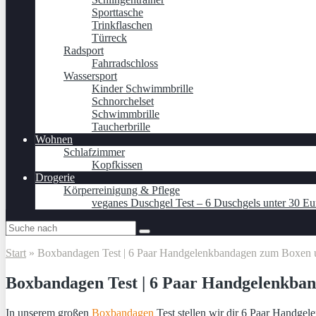
Sporttasche
Trinkflaschen
Türreck
Radsport
Fahrradschloss
Wassersport
Kinder Schwimmbrille
Schnorchelset
Schwimmbrille
Taucherbrille
Wohnen
Schlafzimmer
Kopfkissen
Drogerie
Körperreinigung & Pflege
veganes Duschgel Test – 6 Duschgels unter 30 Eu
Start
»
Boxbandagen Test | 6 Paar Handgelenkbandagen zum Boxen un
Boxbandagen Test | 6 Paar Handgelenkban
In unserem großen
Boxbandagen
Test stellen wir dir 6 Paar Handge