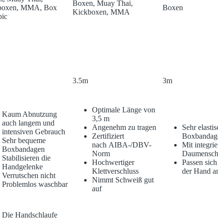
Boxen, Muay Thai,
boxen, MMA, Box
Boxen
Kickboxen, MMA
bic
3.5m
3m
Optimale Länge von
Kaum Abnutzung
3,5 m
auch langem und
Angenehm zu tragen
Sehr elasti
intensiven Gebrauch
Zertifiziert
Boxbandag
Sehr bequeme
nach AIBA-/DBV-
Mit integrie
Boxbandagen
Norm
Daumensch
Stabilisieren die
Hochwertiger
Passen sich
Handgelenke
Klettverschluss
der Hand a
Verrutschen nicht
Nimmt Schweiß gut
Problemlos waschbar
auf
Die Handschlaufe