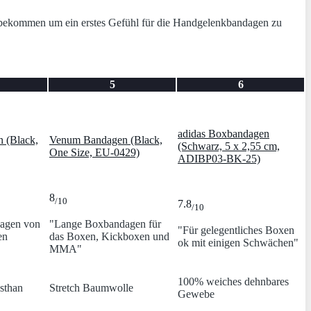
 zu bekommen um ein erstes Gefühl für die Handgelenkbandagen zu
5
6
adidas Boxbandagen
n (Black,
Venum Bandagen (Black,
(Schwarz, 5 x 2,55 cm,
One Size, EU-0429)
ADIBP03-BK-25)
8
/10
7.8
/10
dagen von
"Lange Boxbandagen für
"Für gelegentliches Boxen
en
das Boxen, Kickboxen und
ok mit einigen Schwächen"
MMA"
100% weiches dehnbares
sthan
Stretch Baumwolle
Gewebe