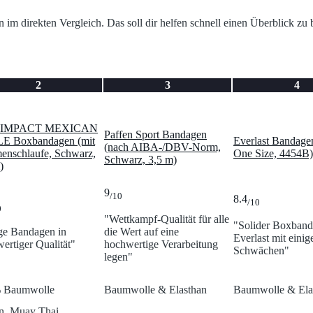
en im direkten Vergleich. Das soll dir helfen schnell einen Überblick
2
3
4
 IMPACT MEXICAN
Paffen Sport Bandagen
E Boxbandagen (mit
Everlast Bandage
(nach AIBA-/DBV-Norm,
enschlaufe, Schwarz,
One Size, 4454B)
Schwarz, 3,5 m)
)
9
/10
8.4
/10
0
"Wettkampf-Qualität für alle
"Solider Boxban
ge Bandagen in
die Wert auf eine
Everlast mit einig
ertiger Qualität"
hochwertige Verarbeitung
Schwächen"
legen"
 Baumwolle
Baumwolle & Elasthan
Baumwolle & Ela
n, Muay Thai,