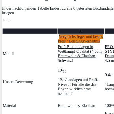
In der nachfolgenden Tabelle findest du alle 6 getesteten Boxbandag
kriegen.
Anzeige
1
Vergleichssieger und bestes
Preis / Leistungsverhältnis
Profi Boxbandagen in
PRO
Wettkampf Qualität (4,50m,
STYL
Modell
Baumwolle & Elasthan,
Daum
Schwarz)
4,5 m
10
/10
9.4
/1
"Boxbandagen auf Profi-
Unsere Bewertung
Niveau! Für alle die das
"Lan
Boxen wirklich ernst
hochw
nehmen!"
Material
Baumwolle & Elasthan
100%
Boxe