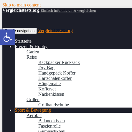
Skip to main content
Vergleichstests.org
Einfach informieren & vergleichen
Werkzeugleiste öffnen
Vergleichstests.org
Toggle navigation
Startseite
Freizeit & Hobby
Garten
Reise
Backpacker Rucksack
Dry Bag
Handgepäck Koffer
Hartschalenkoffer
Hängematte
Kofferset
Nackenkissen
Grillen
Grillhandschuhe
Sport & Bewegung
Aerobic
Balancekissen
Faszienrolle
Gymnastikball