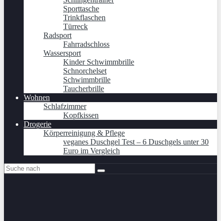
Sporttasche
Trinkflaschen
Türreck
Radsport
Fahrradschloss
Wassersport
Kinder Schwimmbrille
Schnorchelset
Schwimmbrille
Taucherbrille
Wohnen
Schlafzimmer
Kopfkissen
Drogerie
Körperreinigung & Pflege
veganes Duschgel Test – 6 Duschgels unter 30
Euro im Vergleich