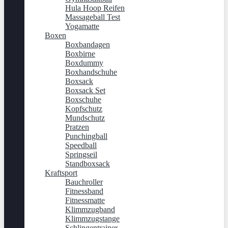
Hula Hoop Reifen
Massageball Test
Yogamatte
Boxen
Boxbandagen
Boxbirne
Boxdummy
Boxhandschuhe
Boxsack
Boxsack Set
Boxschuhe
Kopfschutz
Mundschutz
Pratzen
Punchingball
Speedball
Springseil
Standboxsack
Kraftsport
Bauchroller
Fitnessband
Fitnessmatte
Klimmzugband
Klimmzugstange
Schlingentrainer