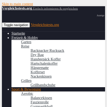
Skip to main content
Vergleichstests.org
Einfach informieren & vergleichen
Anzeige
Vergleichstests.org
Toggle navigation
Startseite
Freizeit & Hobby
Garten
Reise
Backpacker Rucksack
Dry Bag
Handgepäck Koffer
Hartschalenkoffer
Hängematte
Kofferset
Nackenkissen
Grillen
Grillhandschuhe
Sport & Bewegung
Aerobic
Balancekissen
Faszienrolle
Gymnastikball