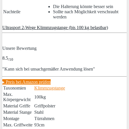
Die Halterung könnte besser sein
Nachteile
Sollte nach Möglichkeit verschraubt
werden
Ultrasport 2-Wege Klimmzugstange (bis 100 kg belastbar)
Unsere Bewertung
8.5
/10
"Kann sich bei unsachgemäßer Anwendung lösen"
▸ Preis bei Amazon prüfen
Taxonomien
Klimmzugstange
Max.
100kg
Körpergewicht
Material Griffe
Griffpolster
Material Stange
Stahl
Montage
Türrahmen
Max. Griffweite
93cm