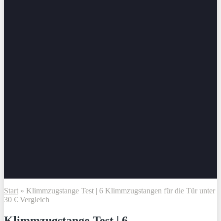
Start
»
Klimmzugstange Test | 6 Klimmzugstangen für die Tür unter
30 € Vergleich
Klimmzugstange Test | 6