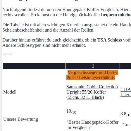
Nachfolgend findest du unseren Handgepäck Koffer Vergleich. Hier sin
rechts scrollen. So kannst du die Handgepäck-Koffer
bequem miteina
Die Tabelle ist mit allen wichtigen Kriterien ausgestattet die ein H
Schalenbeschaffenheit und die Anzahl der Rollen.
Darüber hinaus erfährst du auch gleichzeitig ob ein
TSA Schloss
vorh
Andere Schlosstypen sind nicht mehr erlaubt.
Anzeige
1
Vergleichssieger und bestes
Preis / Leistungsverhältnis
Samsonite Cabin Collection
TITA
Modell
Upright 55/20 Koffer
Liter
(55cm, 32 L, Black)
10
/10
8.8
/1
Unsere Bewertung
"Bester Handgepäck-Koffer
"Gute
im Vergleich"