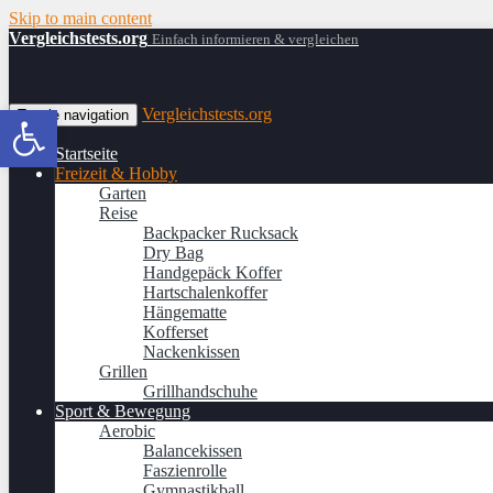
Skip to main content
Vergleichstests.org
Einfach informieren & vergleichen
Werkzeugleiste öffnen
Vergleichstests.org
Toggle navigation
Startseite
Freizeit & Hobby
Garten
Reise
Backpacker Rucksack
Dry Bag
Handgepäck Koffer
Hartschalenkoffer
Hängematte
Kofferset
Nackenkissen
Grillen
Grillhandschuhe
Sport & Bewegung
Aerobic
Balancekissen
Faszienrolle
Gymnastikball