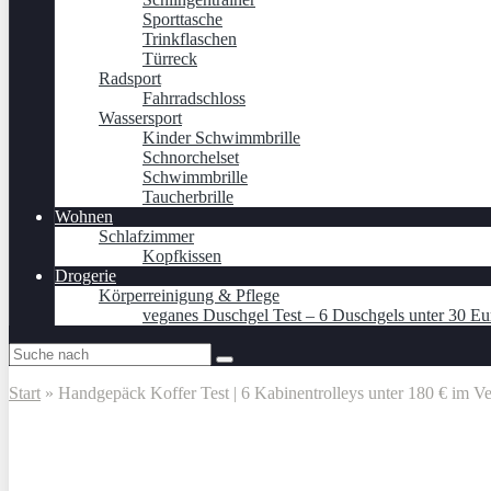
Sporttasche
Trinkflaschen
Türreck
Radsport
Fahrradschloss
Wassersport
Kinder Schwimmbrille
Schnorchelset
Schwimmbrille
Taucherbrille
Wohnen
Schlafzimmer
Kopfkissen
Drogerie
Körperreinigung & Pflege
veganes Duschgel Test – 6 Duschgels unter 30 Eu
Start
»
Handgepäck Koffer Test | 6 Kabinentrolleys unter 180 € im Ve