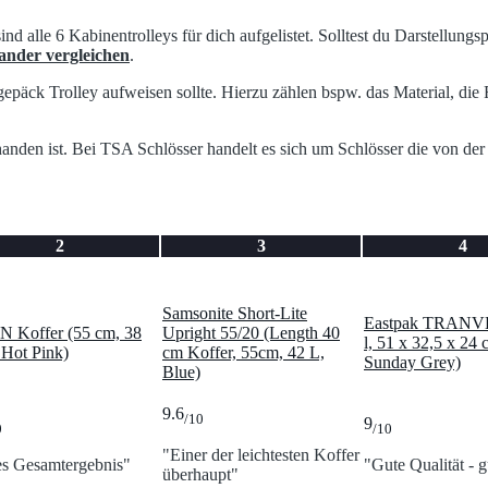
d alle 6 Kabinentrolleys für dich aufgelistet. Solltest du Darstellungs
nder vergleichen
.
andgepäck Trolley aufweisen sollte. Hierzu zählen bspw. das Material, 
anden ist. Bei TSA Schlösser handelt es sich um Schlösser die von de
2
3
4
Samsonite Short-Lite
Eastpak TRANV
N Koffer (55 cm, 38
Upright 55/20 (Length 40
l, 51 x 32,5 x 24 
, Hot Pink)
cm Koffer, 55cm, 42 L,
Sunday Grey)
Blue)
9.6
/10
9
0
/10
"Einer der leichtesten Koffer
s Gesamtergebnis"
"Gute Qualität - g
überhaupt"