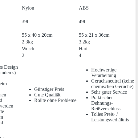
Nylon
ABS
39l
49l
55 x 40 x 20cm
55 x 21 x 36cm
2.3kg
3.2kg
Weich
Hart
2
4
es Design
Hochwertige
anderes)
Verarbeitung
Geruchsneutral (keine
beim
chemischen Gerüche)
Günstiger Preis
Sehr guter Service
nen
Gute Qualität
Praktischer
nd
Rollte ohne Probleme
Dehnungs-
 werden
Reißverschluss
te
Tolles Preis- /
en
Leistungsverhältnis
nd