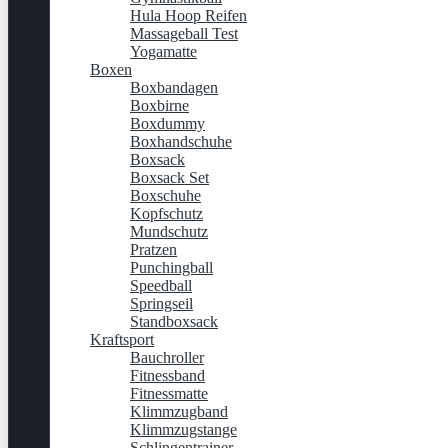
Hula Hoop Reifen
Massageball Test
Yogamatte
Boxen
Boxbandagen
Boxbirne
Boxdummy
Boxhandschuhe
Boxsack
Boxsack Set
Boxschuhe
Kopfschutz
Mundschutz
Pratzen
Punchingball
Speedball
Springseil
Standboxsack
Kraftsport
Bauchroller
Fitnessband
Fitnessmatte
Klimmzugband
Klimmzugstange
Schlingentrainer