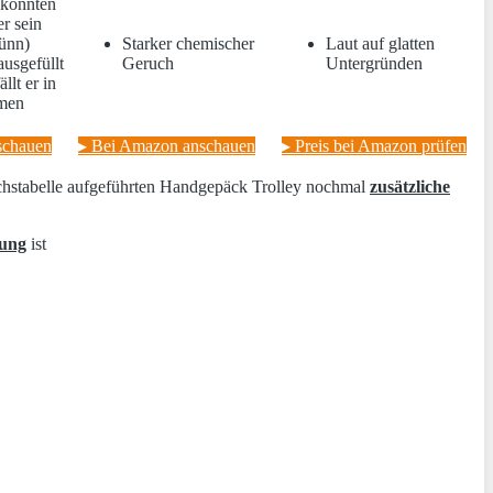
 könnten
r sein
dünn)
Starker chemischer
Laut auf glatten
 ausgefüllt
Geruch
Untergründen
ällt er in
men
schauen
▸ Bei Amazon anschauen
▸ Preis bei Amazon prüfen
eichstabelle aufgeführten Handgepäck Trolley nochmal
zusätzliche
tung
ist