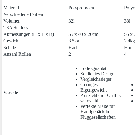
Material
Polypropylen
Polyc
Verschiedene Farben
Volumen
32l
38l
TSA Schloss
Abmessungen (H x L x B)
55 x 40 x 20cm
55 x 
Gewicht
3.5kg
2.4kg
Schale
Hart
Hart
Anzahl Rollen
2
4
Tolle Qualität
Schlichtes Design
Vergleichssieger
Geringes
Eigengewicht
Vorteile
Ausziehbarer Griff ist
sehr stabil
Perfekte Maße für
Handgepäck bei
Fluggesellschaften