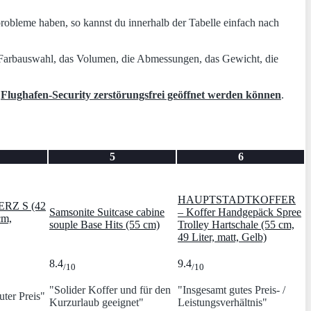
probleme haben, so kannst du innerhalb der Tabelle einfach nach
die Farbauswahl, das Volumen, die Abmessungen, das Gewicht, die
r
Flughafen-Security zerstörungsfrei geöffnet werden können
.
5
6
HAUPTSTADTKOFFER
ERZ S (42
Samsonite Suitcase cabine
– Koffer Handgepäck Spree
cm,
souple Base Hits (55 cm)
Trolley Hartschale (55 cm,
49 Liter, matt, Gelb)
8.4
9.4
/10
/10
"Solider Koffer und für den
"Insgesamt gutes Preis- /
uter Preis"
Kurzurlaub geeignet"
Leistungsverhältnis"