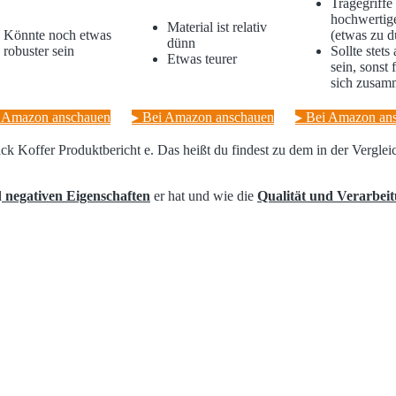
Tragegriffe
hochwertige
Material ist relativ
Könnte noch etwas
(etwas zu 
dünn
robuster sein
Sollte stets
Etwas teurer
sein, sonst f
sich zusam
i Amazon anschauen
▸ Bei Amazon anschauen
▸ Bei Amazon an
äck Koffer Produktbericht e. Das heißt du findest zu dem in der Vergl
d
negativen Eigenschaften
er hat und wie die
Qualität und Verarbei