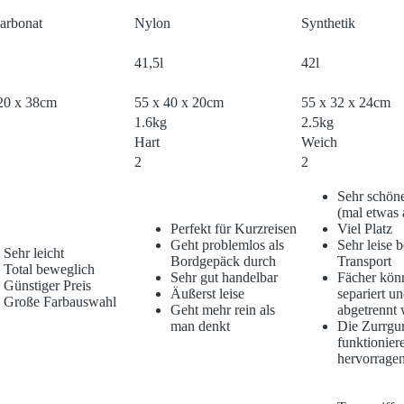
arbonat
Nylon
Synthetik
41,5l
42l
20 x 38cm
55 x 40 x 20cm
55 x 32 x 24cm
1.6kg
2.5kg
Hart
Weich
2
2
Sehr schön
(mal etwas 
Perfekt für Kurzreisen
Viel Platz
Geht problemlos als
Sehr leise 
Sehr leicht
Bordgepäck durch
Transport
Total beweglich
Sehr gut handelbar
Fächer kön
Günstiger Preis
Äußerst leise
separiert u
Große Farbauswahl
Geht mehr rein als
abgetrennt
man denkt
Die Zurrgur
funktionier
hervorrage