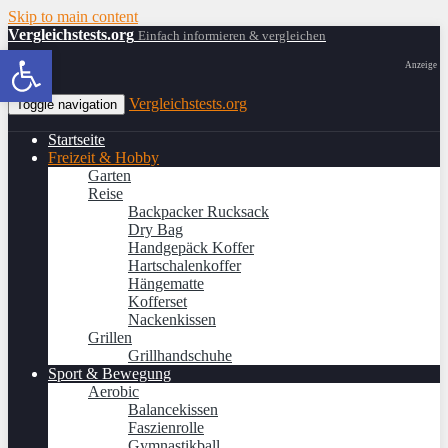
Skip to main content
Vergleichstests.org
Einfach informieren & vergleichen
Werkzeugleiste öffnen
Anzeige
Vergleichstests.org
Toggle navigation
Startseite
Freizeit & Hobby
Garten
Reise
Backpacker Rucksack
Dry Bag
Handgepäck Koffer
Hartschalenkoffer
Hängematte
Kofferset
Nackenkissen
Grillen
Grillhandschuhe
Sport & Bewegung
Aerobic
Balancekissen
Faszienrolle
Gymnastikball