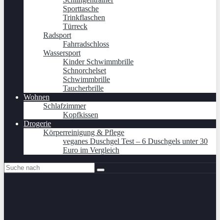
Sporttasche
Trinkflaschen
Türreck
Radsport
Fahrradschloss
Wassersport
Kinder Schwimmbrille
Schnorchelset
Schwimmbrille
Taucherbrille
Wohnen
Schlafzimmer
Kopfkissen
Drogerie
Körperreinigung & Pflege
veganes Duschgel Test – 6 Duschgels unter 30
Euro im Vergleich