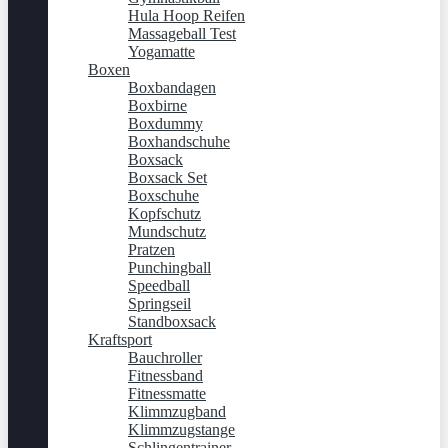
Hula Hoop Reifen
Massageball Test
Yogamatte
Boxen
Boxbandagen
Boxbirne
Boxdummy
Boxhandschuhe
Boxsack
Boxsack Set
Boxschuhe
Kopfschutz
Mundschutz
Pratzen
Punchingball
Speedball
Springseil
Standboxsack
Kraftsport
Bauchroller
Fitnessband
Fitnessmatte
Klimmzugband
Klimmzugstange
Schlingentrainer