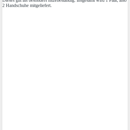
Dieses gilt als besonders hitzebeständig. Insgesamt wird 1 Paar, also
2 Handschuhe mitgeliefert.