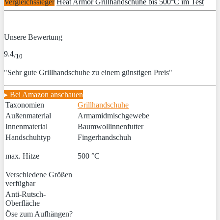
Vergleichssieger
Heat Armor Grillhandschuhe bis 500°C im Test
Unsere Bewertung
9.4
/10
"Sehr gute Grillhandschuhe zu einem günstigen Preis"
▸ Bei Amazon anschauen
Taxonomien
Grillhandschuhe
Außenmaterial
Armamidmischgewebe
Innenmaterial
Baumwollinnenfutter
Handschuhtyp
Fingerhandschuh
max. Hitze
500 °C
Verschiedene Größen
verfügbar
Anti-Rutsch-
Oberfläche
Öse zum Aufhängen?