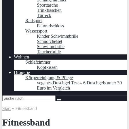
Sporttasche
Trinkflaschen
Türreck
Radsport
Fahrradschloss
Wassersport
Kinder Schwimmbrille
Schnorchelset
Schwimmbrille
Taucherbrille
Wohnen
Schlafzimmer
Kopfkissen
Drogerie
Körperreinigung & Pflege
veganes Duschgel Test – 6 Duschgels unter 30
Euro im Vergleich
Start
»
Fitnessband
Fitnessband