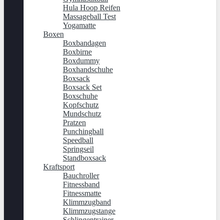
Hula Hoop Reifen
Massageball Test
Yogamatte
Boxen
Boxbandagen
Boxbirne
Boxdummy
Boxhandschuhe
Boxsack
Boxsack Set
Boxschuhe
Kopfschutz
Mundschutz
Pratzen
Punchingball
Speedball
Springseil
Standboxsack
Kraftsport
Bauchroller
Fitnessband
Fitnessmatte
Klimmzugband
Klimmzugstange
Schlingentrainer