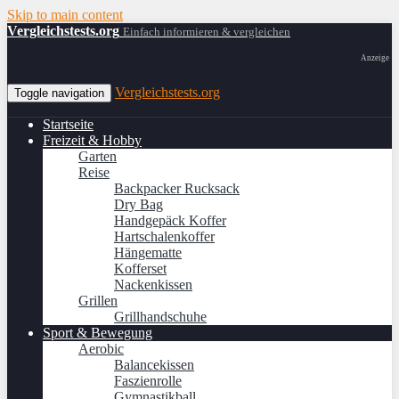
Skip to main content
Vergleichstests.org
Einfach informieren & vergleichen
Anzeige
Vergleichstests.org
Toggle navigation
Startseite
Freizeit & Hobby
Garten
Reise
Backpacker Rucksack
Dry Bag
Handgepäck Koffer
Hartschalenkoffer
Hängematte
Kofferset
Nackenkissen
Grillen
Grillhandschuhe
Sport & Bewegung
Aerobic
Balancekissen
Faszienrolle
Gymnastikball